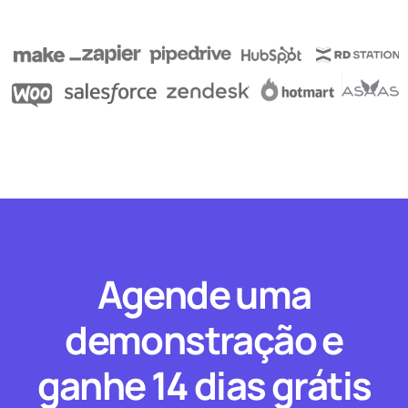
Agende uma
demonstração e
ganhe 14 dias grátis